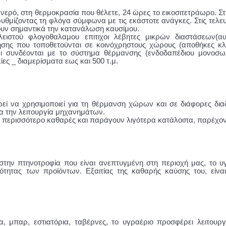
νερό, στη θερμοκρασία που θέλετε, 24 ώρες το εικοσιτετράωρο. Σ
ρυθμίζοντας τη φλόγα σύμφωνα με τις εκάστοτε ανάγκες. Στις τελευτ
ουν σημαντικά την κατανάλωση καυσίμου.
κλειστού φλογοθαλαμου επιτιχοι λέβητες μικρών διαστάσεων(αυ
σης που τοποθετούνται σε κοινόχρηστους χώρους (αποθήκες κλ
 συνδέονται με το σύστημα θέρμανσης (ενδοδαπέδιου μονοσωλ
ες _ διαμερίσματα εως και 500 τ.μ.
ρεί να χρησιμοποιεί για τη θέρμανση χώρων και σε διάφορες δια
α την λειτουργία μηχανημάτων.
ναι περισσότερο καθαρές και παράγουν λιγότερα κατάλοιπα, παρέχ
στην πτηνοτροφία που είναι ανεπτυγμένη στη περιοχή μας, το υ
τητας των προϊόντων. Εξαιτίας της καθαρής καύσης του, είναι 
εία, μπαρ, εστιατόρια, ταβέρνες, το υγραέριο προσφέρει λειτου