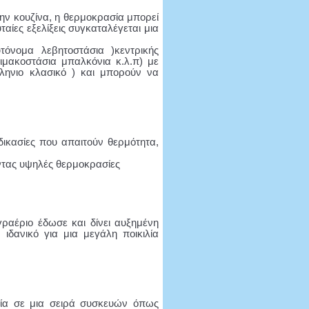
την κουζίνα, η θερμοκρασία μπορεί
αίες εξελίξεις συγκαταλέγεται μια
τόνομα λεβητοστάσια )κεντρικής
ιμακοστάσια μπαλκόνια κ.λ.π) με
ηνιο κλασικό ) και μπορούν να
δικασίες που απαιτούν θερμότητα,
οντας υψηλές θερμοκρασίες
γραέριο έδωσε και δίνει αυξημένη
ιδανικό για μια μεγάλη ποικιλία
ργία σε μια σειρά συσκευών όπως