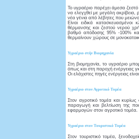
Το υγραέριο παρέχει άμεσα ζεστό 
να ελεγχθεί με μεγάλη ακρίβεια, 
νέα γένια από λέβητες που μειών
Είναι ειδικά κατασκευασμένοι 
θέρμανσης και ζεστού νερού χρή
βαθμό απόδοσης 95% -100% και
θερμαίνουν χώρους σε μονοκατοικί
Υγραέριο στήν Βιομηχανία
Στη βιομηχανία, το υγραέριο μπο
όπως και στη παροχή ενέργειας γι
Οι ελάχιστες πηγές ενέργειας εί
Υγραέριο στον Αγροτικό Τομέα
Στον αγροτικό τομέα και κυρίως 
παραγωγή και βελτίωση της ποιό
εφαρμογών στον αγροτικό τομέα.
Υγραέριο στον Τουριστικό Τομέα
Στον τουριστικό τομέα, ξενοδοχ